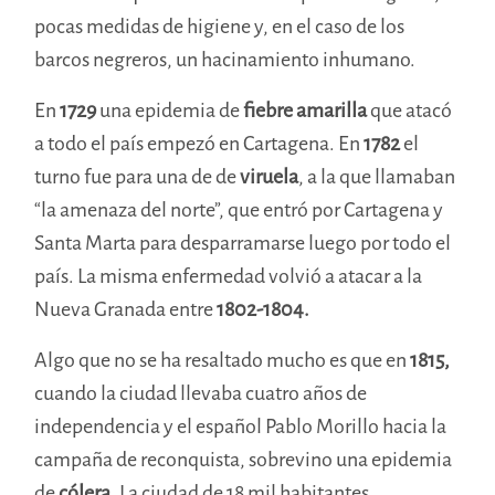
pocas medidas de higiene y, en el caso de los
barcos negreros, un hacinamiento inhumano.
En
1729
una epidemia de
fiebre amarilla
que atacó
a todo el país empezó en Cartagena. En
1782
el
turno fue para una de de
viruela
, a la que llamaban
“la amenaza del norte”, que entró por Cartagena y
Santa Marta para desparramarse luego por todo el
país. La misma enfermedad volvió a atacar a la
Nueva Granada entre
1802-1804.
Algo que no se ha resaltado mucho es que en
1815,
cuando la ciudad llevaba cuatro años de
independencia y el español Pablo Morillo hacia la
campaña de reconquista, sobrevino una epidemia
de
cólera
. La ciudad de 18 mil habitantes