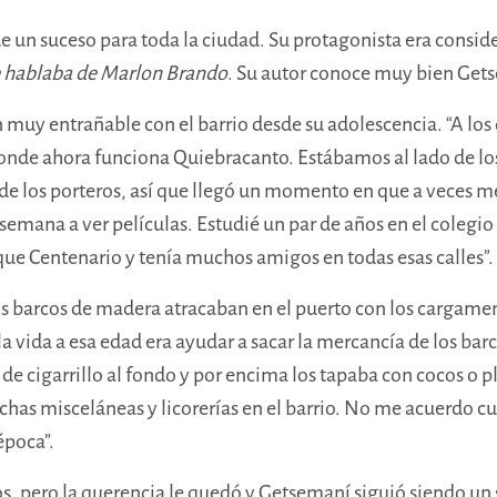
ue un suceso para toda la ciudad. Su protagonista era consid
 hablaba de Marlon Brando
. Su autor conoce muy bien Getse
ión muy entrañable con el barrio desde su adolescencia. “A lo
de donde ahora funciona Quiebracanto. Estábamos al lado de
e los porteros, así que llegó un momento en que a veces me
emana a ver películas. Estudié un par de años en el colegio 
que Centenario y tenía muchos amigos en todas esas calles”
os barcos de madera atracaban en el puerto con los cargame
 vida a esa edad era ayudar a sacar la mercancía de los barc
de cigarrillo al fondo y por encima los tapaba con cocos o plá
as misceláneas y licorerías en el barrio. No me acuerdo cuá
época”.
rios, pero la querencia le quedó y Getsemaní siguió siendo un