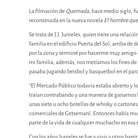
La filmación de
Quemada
, hace medio siglo, f
reconstruida en la nueva novela
El hombre que
Se trata de J.J. Junieles, quien tiene una relac
familia en el edificio Puerta del Sol, arriba 
por la zona y terminé por hacerme muy amigo d
mi familia, además, nos metíamos los fines de s
pasaba jugando beisbol y basquetbol en el par
“El Mercado Público todavía estaba abierto y l
traían contrabando y una manera de ganarnos la
unas siete u ocho botellas de whisky o cartones 
comerciales de Getsemaní. Entonces había much
parte de la vida de cualquier muchacho en esa 
Con los años Junieles se fue a vivir a otros bar