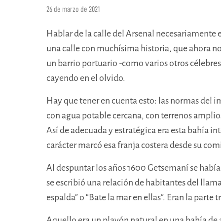
26 de marzo de 2021
Hablar de la calle del Arsenal necesariamente e
una calle con muchísima historia, que ahora no 
un barrio portuario -como varios otros célebre
cayendo en el olvido.
Hay que tener en cuenta esto: las normas del i
con agua potable cercana, con terrenos amplios
Así de adecuada y estratégica era esta bahía in
carácter marcó esa franja costera desde su com
Al despuntar los años 1600 Getsemaní se había 
se escribió una relación de habitantes del llama
espalda” o “Bate la mar en ellas”. Eran la parte t
Aquello era un playón natural en una bahía de ag