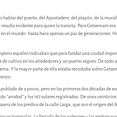
s hablar del puerto, del Apostadero, del playón, de la murall
resulta evidente para quien la transita. Para Getsemaní era l
s en el mundo- hasta hace apenas un par de generaciones. H
mperio español indicaban que para fundar una ciudad importa
 de cultivo en los alrededores y un puerto seguro. De todo 
terna. Y la mayor parte de ella estaba recostaba sobre Getsem
ienzo.
poblado de a pocos, pero en las primeras dos décadas de ese
do “arrabal” y los 167 solares registrados. De unos veinticinc
rasera de los predios de la calle Larga, que son el origen del 
uas tranquilas. La llegada de los galeones y las embarcacion