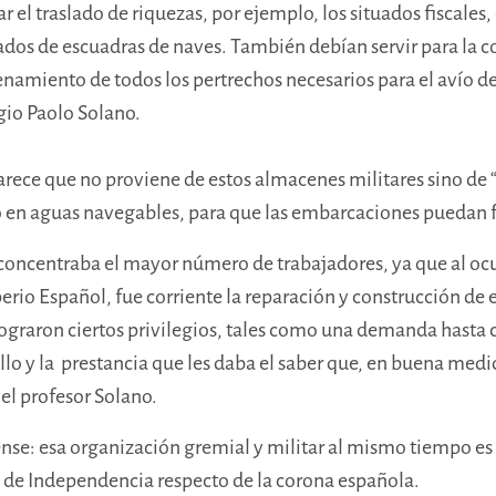
r el traslado de riquezas, por ejemplo, los situados fiscales,
ados de escuadras de naves. También debían servir para la c
namiento de todos los pertrechos necesarios para el avío de
gio Paolo Solano.
arece que no proviene de estos almacenes militares sino de “
o o en aguas navegables, para que las embarcaciones puedan
e concentraba el mayor número de trabajadores, ya que al o
erio Español, fue corriente la reparación y construcción de
ograron ciertos privilegios, tales como una demanda hasta c
gullo y la prestancia que les daba el saber que, en buena med
 el profesor Solano.
nse: esa organización gremial y militar al mismo tiempo es 
 de Independencia respecto de la corona española.