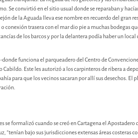
mo. Se convirtió en el sitio usual donde se reparaban y hací
lejón de la Aguada lleva ese nombre en recuerdo del gran rese
o o conexión trasera con el mar dio pie a muchas bodegas que 
ercancías de los barcos y por la delantera podía haber un loc
e -donde funciona el parqueadero del Centro de Convenciones
abildo. Este les autorizó a los carpinteros de ribera a deposi
ahía para que los vecinos sacaran por allí sus desechos. El p
aración.
es se formalizó cuando se creó en Cartagena el Apostadero d
“tenían bajo sus jurisdicciones extensas áreas costeras con