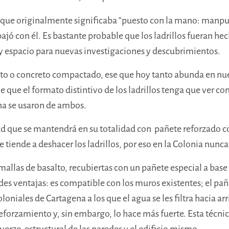
 (que originalmente significaba “puesto con la mano: manpue
ajó con él. Es bastante probable que los ladrillos fueran hec
hay espacio para nuevas investigaciones y descubrimientos.
to o concreto compactado, ese que hoy tanto abunda en nue
que el formato distintivo de los ladrillos tenga que ver con 
na se usaron de ambos.
ad que se mantendrá en su totalidad con pañete reforzado 
tiende a deshacer los ladrillos, por eso en la Colonia nunca 
mallas de basalto, recubiertas con un pañete
especial a base 
es ventajas: es compatible con los muros existentes; el pañet
niales de Cartagena a los que el agua se les filtra hacia a
 reforzamiento
y, sin embargo, lo hace más fuerte. Esta técnic
uerzo estructural de las paredes y el edificio mismo.