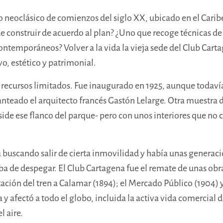
io neoclásico de comienzos del siglo XX, ubicado en el Car
de construir de acuerdo al plan? ¿Uno que recoge técnicas d
ntemporáneos? Volver a la vida la vieja sede del Club Carta
vo, estético y patrimonial.
n recursos limitados. Fue inaugurado en 1925, aunque todaví
lanteado el arquitecto francés Gastón Lelarge. Otra muestra 
eside ese flanco del parque- pero con unos interiores que no
buscando salir de cierta inmovilidad y había unas generaci
a de despegar. El Club Cartagena fue el remate de unas obra
stación del tren a Calamar (1894); el Mercado Público (1904) y
y afectó a todo el globo, incluida la activa vida comercial 
 aire.