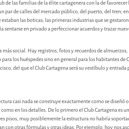
b de las familias de la élite cartagenera con la de favorecer
 par de calles del mercado público, del puerto, del tren; en l
 estaban las boticas; las primeras industrias que se gestaro
día sentarse en privado a perfeccionar acuerdos y trazar nuev
s más social. Hay registros, fotos y recuerdos de almuerzos,
o para los huéspedes sino en general para los habitantes de
cisco, del que el Club Cartagena será su vestíbulo y entrada 
ectura casi nada se construye exactamente como se diseñó o
 como en los detalles. De lo primero el Club Cartagena es un 
res pisos, muy posiblemente la estructura no habría soportad
ían con otras fórmulas y otras ideas. Por ejemplo, hoy nos a