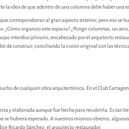
te la idea de que adentro de una columna debe haber una est
ue correspondieran al gran aspecto exterior, pero eso se hu
tos: ¿Cómo organizo este espacio? ¿Pongo columnas, un arco
quipo interdisciplinario, encabezado por el arquitecto rest
abó de construir, conciliando la visión original con las técni
 mucho de cualquier obra arquitectónica. En el Club Cartage
a y elaborada aunque fue hecha para recubrirla. Es tan bell
e se hubiera esperado. A nuestros mismos obreros, algunos c
ce Ricardo Sánchez, el arquitecto restaurador.