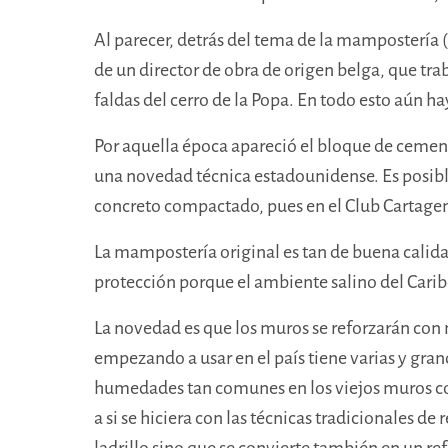
Al parecer, detrás del tema de la mampostería
de un director de obra de origen belga, que trab
faldas del cerro de la Popa. En todo esto aún 
Por aquella época apareció el bloque de cemen
una novedad técnica estadounidense. Es posible 
concreto com
pactado, pues
en el Club Cartage
La mampostería original es tan de buena calid
protección porque el ambiente salino del Caribe 
La novedad es que los muros se reforzarán con 
empezando a usar en el país tiene varias y grand
humedades tan comunes en los viejos muros colo
a si se hiciera con las
técnicas tradicionales de
ladrillo sino que se convierte también en un ref