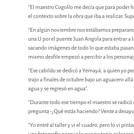
“El maestro Cogollo me decía que para poder hac
el contexto sobre la obra que iba a realizar.
Supo
“En algún noviembre nos estábamos preparando 
una U por el puente Juan Angola para entrar a 
sacando imágenes de todo lo que estaba pasa
mismo desfile empezó a percibir a los
personaje
“Ese cabildo se dedicó a Yemayá, a quien yo per
trajo a finales de octubre bajo un aguacero all
agua y se regresó en agua”.
“Durante todo ese tiempo el maestro se radic
pregunta -¿Qué estás haciendo? Vente a desayuna
“Yo entré al taller y vi el cuadro, pero lo vi 
una fotografía porque lo que no tenía color era 