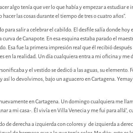
er algo tenía que ver lo que había y empezar a estudiar e in
 hacer las cosas durante el tiempo de tres o cuatro años
”.
para salir a celebrar el cabildo.
El desfile salía donde ho
la curva de Canapote. En esa esquina estaba parado el maest
ndo.
Esa fue la primera impresión real que él recibió después
s en la realidad.
Un día cualquiera entra a mi oficina y me d
sonificaba y el vestido se dedicó a las aguas, su elemento. 
á y así lo devolvimos, bajo un aguacero en Cartagena. Yemayá
ó nuevamente en Cartagena. Un domingo cualquiera me llama
r a mi casa-. Él vivía en Villa Venecia y me fui para allá”, 
pintado de derecha a izquierda con colores y de izquierda a d
igual de hermoso que a lo que tenía color. Me dijo: esto es l